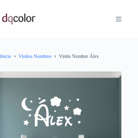
Saltar
al
contenido
Inicio
Vinilos Nombres
Vinilo Nombre Álex