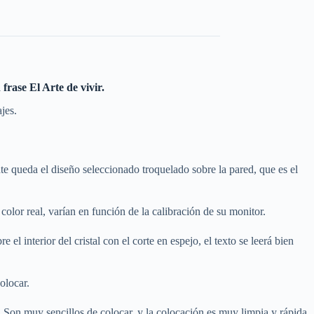
 frase El Arte de vivir
.
jes.
te queda el diseño seleccionado troquelado sobre la pared, que es el
color real, varían en función de la calibración de su monitor.
el interior del cristal con el corte en espejo, el texto se leerá bien
olocar.
. Son muy sencillos de colocar, y la colocación es muy limpia y rápida.