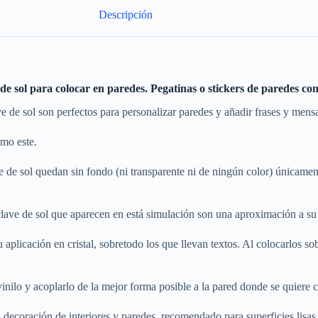
Descripción
e de sol para colocar en paredes. Pegatinas o stickers de paredes con
ve de sol son perfectos para personalizar paredes y añadir frases y mensa
omo este.
ve de sol quedan sin fondo (ni transparente ni de ningún color) únicamen
 clave de sol que aparecen en está simulación son una aproximación a su 
plicación en cristal, sobretodo los que llevan textos. Al colocarlos sobre 
vinilo y acoplarlo de la mejor forma posible a la pared donde se quiere c
a decoración de interiores y paredes, recomendado para superficies lisas