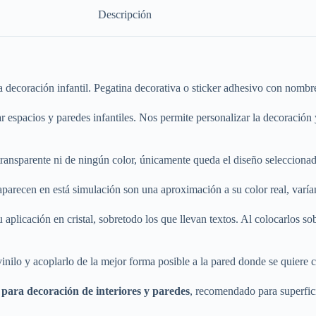
Descripción
ara decoración infantil. Pegatina decorativa o sticker adhesivo con nomb
rar espacios y paredes infantiles. Nos permite personalizar la decoració
transparente ni de ningún color, únicamente queda el diseño seleccionado
aparecen en está simulación son una aproximación a su color real, varía
plicación en cristal, sobretodo los que llevan textos. Al colocarlos sobre 
vinilo y acoplarlo de la mejor forma posible a la pared donde se quiere c
, para decoración de interiores y paredes
, recomendado para superfici