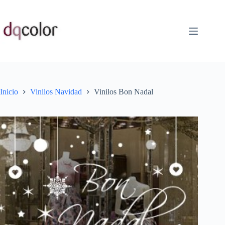
Saltar
al
contenido
Inicio
Vinilos Navidad
Vinilos Bon Nadal