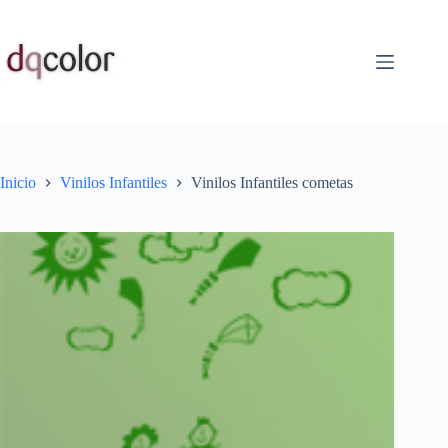
Saltar
al
contenido
Inicio
Vinilos Infantiles
Vinilos Infantiles cometas