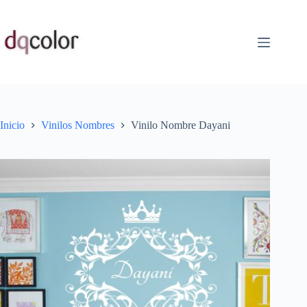
Saltar
al
contenido
Inicio
Vinilos Nombres
Vinilo Nombre Dayani