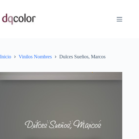
Saltar
al
contenido
Inicio
Vinilos Nombres
Dulces Sueños, Marcos