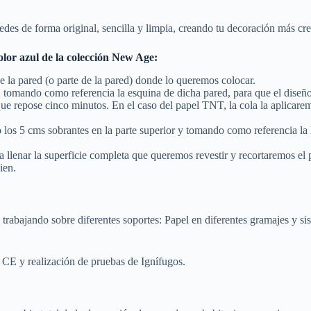
redes de forma original, sencilla y limpia, creando tu decoración más cr
color azul de la colección New Age:
e la pared (o parte de la pared) donde lo queremos colocar.
d, tomando como referencia la esquina de dicha pared, para que el diseñ
o que repose cinco minutos. En el caso del papel TNT, la cola la aplicar
los 5 cms sobrantes en la parte superior y tomando como referencia la 
 llenar la superficie completa que queremos revestir y recortaremos el p
ien.
 trabajando sobre diferentes soportes: Papel en diferentes gramajes y 
 CE y realización de pruebas de Ignífugos.