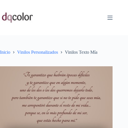
Saltar
al
contenido
Inicio
Vinilos Personalizados
Vinilos Texto Mía