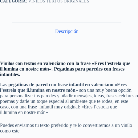
CATEGORÍA:
VINILOS TEXTOS ORIGINALES
Descripción
Vinilos con textos en valenciano con la frase «Eres l’estrela que
il.lumina en nostre món
«. Pegatinas para paredes con frases
infantiles.
Las
pegatinas de pared con
frase infantil en valenciano «Eres
l’estrela que il.lumina en nostre món»
son una muy buena opción
para personalizar tus paredes y añadir mensajes, ideas, frases célebres o
poemas y darle un toque especial al ambiente que te rodea, en este
caso, con una frase infantil muy original: «Eres l’estrela que
il.lumina en nostre món»
Puedes enviarnos tu texto preferido y te lo convertiremos a un vinilo
como este.