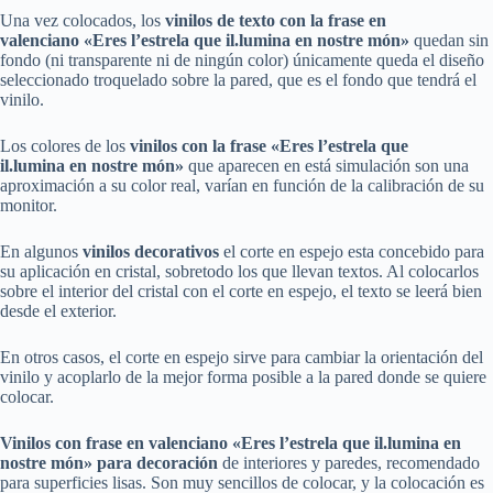
Una vez colocados, los
vinilos
de texto con la frase en
valenciano
«Eres l’estrela que
il.lumina
en nostre món»
quedan sin
fondo (ni transparente ni de ningún color) únicamente queda el diseño
seleccionado troquelado sobre la pared, que es el fondo que tendrá el
vinilo.
Los colores de los
vinilos
con la frase
«Eres l’estrela que
il.lumina
en nostre món»
que aparecen en está simulación son una
aproximación a su color real, varían en función de la calibración de su
monitor.
En algunos
vinilos decorativos
el corte en espejo esta concebido para
su aplicación en cristal, sobretodo los que llevan textos. Al colocarlos
sobre el interior del cristal con el corte en espejo, el texto se leerá bien
desde el exterior.
En otros casos, el corte en espejo sirve para cambiar la orientación del
vinilo y acoplarlo de la mejor forma posible a la pared donde se quiere
colocar.
Vinilos
con frase en valenciano
«Eres l’estrela que
il.lumina
en
nostre món»
para decoración
de interiores y paredes, recomendado
para superficies lisas. Son muy sencillos de colocar, y la colocación es