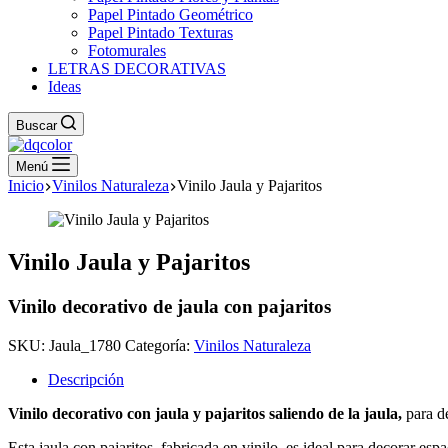
Papel Pintado Geométrico
Papel Pintado Texturas
Fotomurales
LETRAS DECORATIVAS
Ideas
Buscar
Menú
Inicio
Vinilos Naturaleza
Vinilo Jaula y Pajaritos
Vinilo Jaula y Pajaritos
Vinilo decorativo de jaula con pajaritos
SKU:
Jaula_1780
Categoría:
Vinilos Naturaleza
Descripción
Vinilo decorativo con jaula y pajaritos saliendo de la jaula,
para de
Esta jaula con pajaritos, fabricada en vinilo, es ideal para decorar es