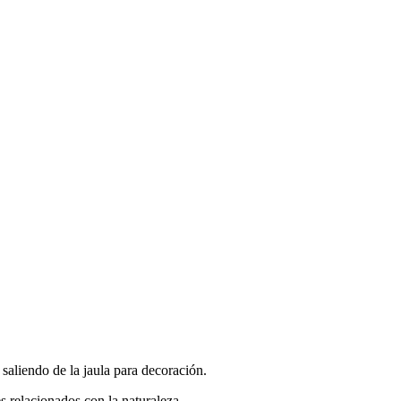
saliendo de la jaula
para decoración.
es relacionados con la naturaleza.