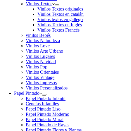
Vinilos Textos
Vinilos Textos originales
Vinilos Textos en catalán
Vinilos textos en gallego
Vinilos Textos en Inglés
Vinilos Textos Francés
vinilos Bebés
Vinilos Naturaleza
Vinilos Love
Vinilos Arte Urbano
Vinilos Lugares
Vinilos Navidad
Vinilos Pop
Vinilos Orientales
Vinilos Vintage
Vinilos Impresos
Vinilos Personalizados
Papel Pintado
Papel Pintado Infantil
Cenefas Infantiles
Papel Pintado Liso
Papel Pintado Moderno
Papel Pintado Mural
Papel Pintado de Rayas
Papel Pintado Flores y Plantas