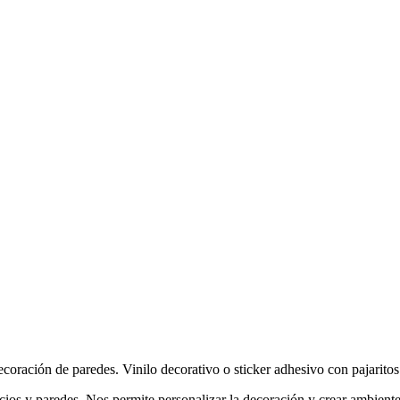
coración de paredes. Vinilo decorativo o sticker adhesivo con pajaritos 
pacios y paredes. Nos permite personalizar la decoración y crear ambient