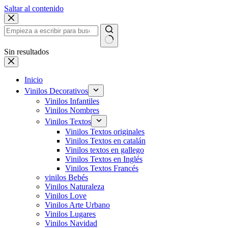
Saltar al contenido
Sin resultados
Inicio
Vinilos Decorativos
Vinilos Infantiles
Vinilos Nombres
Vinilos Textos
Vinilos Textos originales
Vinilos Textos en catalán
Vinilos textos en gallego
Vinilos Textos en Inglés
Vinilos Textos Francés
vinilos Bebés
Vinilos Naturaleza
Vinilos Love
Vinilos Arte Urbano
Vinilos Lugares
Vinilos Navidad