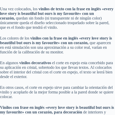
Una vez colocados, los
vinilos
de texto con la frase
en inglés «every
love story is beautiful but ours is my favourite» con un
corazón
,
quedan sin fondo (ni transparente ni de ningún color)
únicamente queda el diseño seleccionado troquelado sobre la pared,
que es el fondo que tendrá el vinilo.
Los colores de los
vinilos
con la frase
en inglés «every love story is
beautiful but ours is my favourite» con un corazón
,
que aparecen
en está simulación son una aproximación a su color real, varían en
función de la calibración de su monitor.
En algunos
vinilos decorativos
el corte en espejo esta concebido para
su aplicación en cristal, sobretodo los que llevan textos. Al colocarlos
sobre el interior del cristal con el corte en espejo, el texto se leerá bien
desde el exterior.
En otros casos, el corte en espejo sirve para cambiar la orientación del
vinilo y acoplarlo de la mejor forma posible a la pared donde se quiere
colocar.
Vinilos
con frase
en inglés «every love story is beautiful but ours is
my favourite» con un corazón
,
para decoración
de interiores y