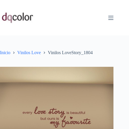
Saltar
al
contenido
Inicio
Vinilos Love
Vinilos LoveStory_1804