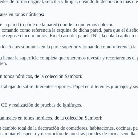
edes de forma original, sencilla y limpia, creando tu decoración más cre
les en tonos nórdicos
:
e la pared (o parte de la pared) donde lo queremos colocar.
d, tomando como referencia la esquina de dicha pared, para que el diseñ
o que repose cinco minutos. En el caso del papel TNT, la cola la aplicar
los 5 cms sobrantes en la parte superior y tomando como referencia la 
 llenar la superficie completa que queremos revestir y recortaremos el p
ien.
n tonos nórdicos, de la colección Sambori:
 trabajando sobre diferentes soportes: Papel en diferentes gramajes y 
 CE y realización de pruebas de Ignífugos.
animales en tonos nórdicos, de la colección Sambori:
n cambio total de la decoración de comedores, habitaciones, cocinas, pasi
ambiar el aspecto y decoración de nuestras paredes de forma sencilla.