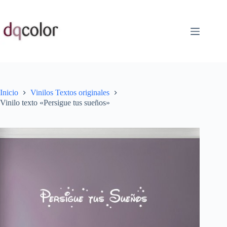
Saltar
al
contenido
Inicio
Vinilos Textos originales
Vinilo texto «Persigue tus sueños»