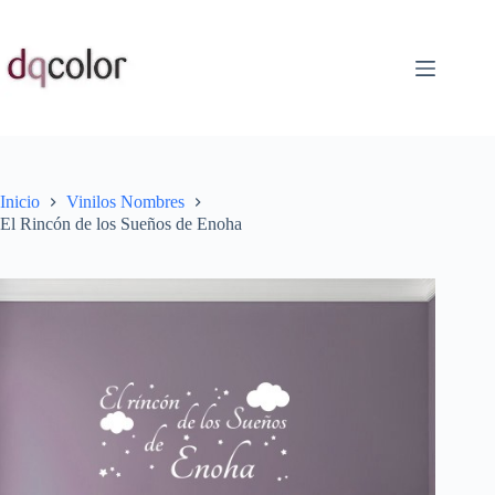
Saltar
al
contenido
Inicio
Vinilos Nombres
El Rincón de los Sueños de Enoha