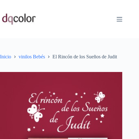
Saltar
al
contenido
Inicio
vinilos Bebés
El Rincón de los Sueños de Judit