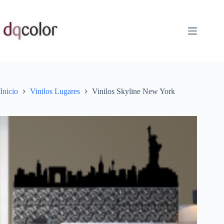
Saltar
al
contenido
Inicio
Vinilos Lugares
Vinilos Skyline New York