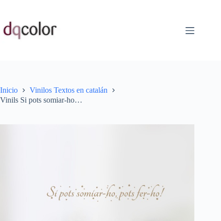
Saltar
al
contenido
Inicio
Vinilos Textos en catalán
Vinils Si pots somiar-ho…