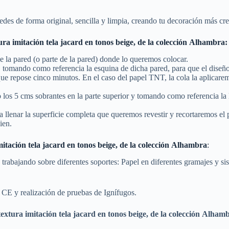
redes de forma original, sencilla y limpia, creando tu decoración más cr
ura imitación tela jacard en tonos beige, de la colección Alhambra
:
e la pared (o parte de la pared) donde lo queremos colocar.
d, tomando como referencia la esquina de dicha pared, para que el diseñ
o que repose cinco minutos. En el caso del papel TNT, la cola la aplicar
los 5 cms sobrantes en la parte superior y tomando como referencia la 
 llenar la superficie completa que queremos revestir y recortaremos el p
ien.
mitación tela jacard en tonos beige, de la colección Alhambra
:
 trabajando sobre diferentes soportes: Papel en diferentes gramajes y 
 CE y realización de pruebas de Ignífugos.
textura imitación tela jacard en tonos beige, de la colección Alham