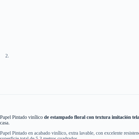
Papel Pintado vinílico
de estampado floral con textura imitación tel
casa.
Papel Pintado en acabado vinílico, extra lavable, con excelente resiste
superficie total de 5,3 metros cuadrados.