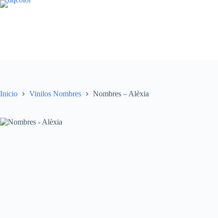
Saltar
al
contenido
Inicio
Vinilos Nombres
Nombres – Alèxia