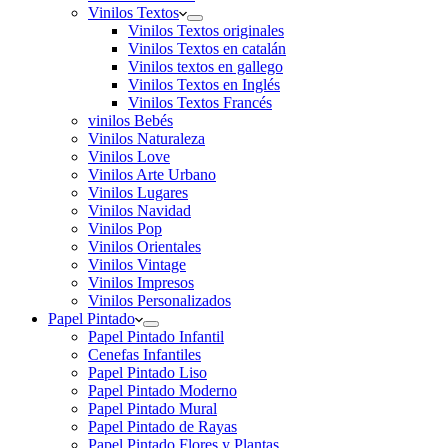
Vinilos Textos
Vinilos Textos originales
Vinilos Textos en catalán
Vinilos textos en gallego
Vinilos Textos en Inglés
Vinilos Textos Francés
vinilos Bebés
Vinilos Naturaleza
Vinilos Love
Vinilos Arte Urbano
Vinilos Lugares
Vinilos Navidad
Vinilos Pop
Vinilos Orientales
Vinilos Vintage
Vinilos Impresos
Vinilos Personalizados
Papel Pintado
Papel Pintado Infantil
Cenefas Infantiles
Papel Pintado Liso
Papel Pintado Moderno
Papel Pintado Mural
Papel Pintado de Rayas
Papel Pintado Flores y Plantas