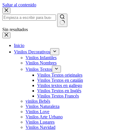
Saltar al contenido
Sin resultados
Inicio
Vinilos Decorativos
Vinilos Infantiles
Vinilos Nombres
Vinilos Textos
Vinilos Textos originales
Vinilos Textos en catalán
Vinilos textos en gallego
Vinilos Textos en Inglés
Vinilos Textos Francés
vinilos Bebés
Vinilos Naturaleza
Vinilos Love
Vinilos Arte Urbano
Vinilos Lugares
Vinilos Navidad