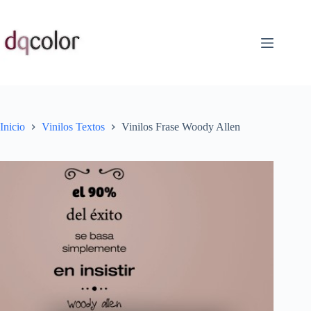
Saltar
al
contenido
Inicio
Vinilos Textos
Vinilos Frase Woody Allen