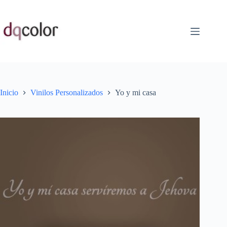
Saltar
al
contenido
Inicio
Vinilos Personalizados
Yo y mi casa