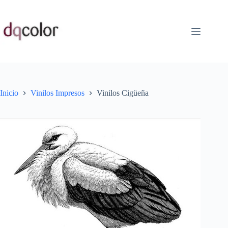
Saltar
al
contenido
Inicio
Vinilos Impresos
Vinilos Cigüeña